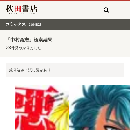
秋田書店
コミックス COMICS
「中村勇志」検索結果
28
件見つかりました
絞り込み：試し読みあり