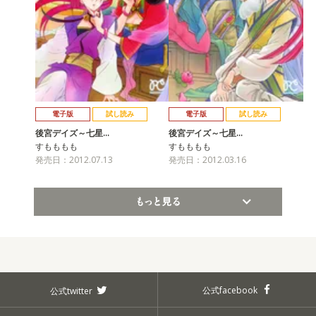
電子版
試し読み
電子版
試し読み
後宮デイズ～七星…
後宮デイズ～七星…
すもももも
すもももも
発売日：2012.07.13
発売日：2012.03.16
もっと見る
公式facebook
公式twitter