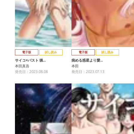
電子版
試し読み
電子版
試し読み
サイコ×パスト 猟…
病める惑星より愛…
本田真吾
本田
発売日：2023.08.08
発売日：2023.07.13