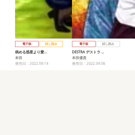
電子版
試し読み
電子版
試し読み
病める惑星より愛…
DESTRA デストラ …
本田
本田優貴
発売日：2022.09.14
発売日：2022.09.08