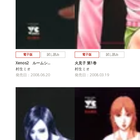
電子版
試し読み
電子版
試し読み
Xenos2 ルームシ…
火見子 第1巻
村生ミオ
村生ミオ
発売日：2008.06.20
発売日：2008.03.19