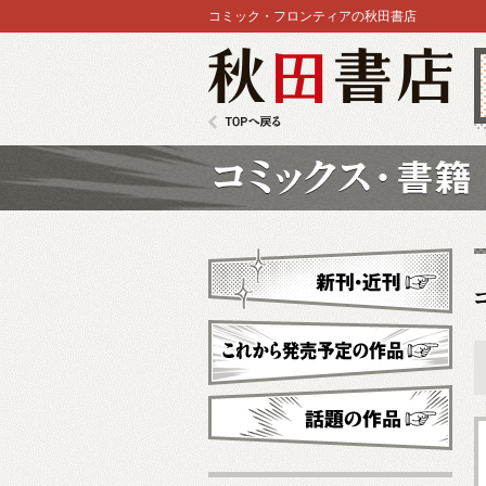
コミック・フロンティアの秋田書店
秋田書店
TOPへ戻る
コミックス
新刊・近刊
これから発売予定
話題の作品