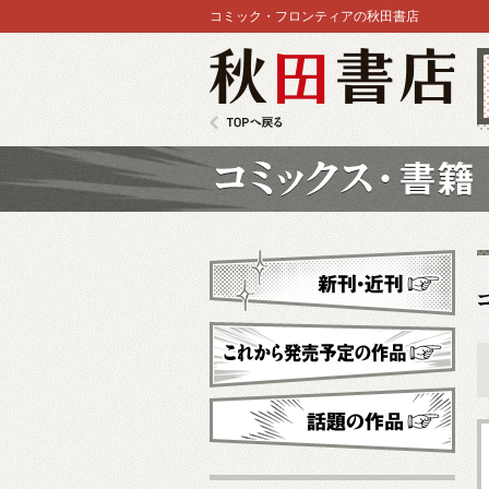
コミック・フロンティアの秋田書店
秋田書店
TOPへ戻る
コミックス
新刊・近刊
これから発売予定
話題の作品