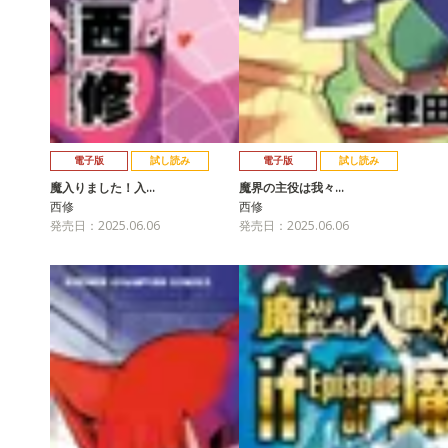
電子版
試し読み
電子版
試し読み
魔入りました！入…
魔界の主役は我々…
西修
西修
発売日：2025.06.06
発売日：2025.06.06