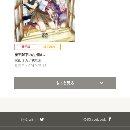
電子版
試し読み
魔王陛下のお掃除…
梶山ミカ / 我鳥彩…
発売日：2019.07.16
もっと見る
公式facebook
公式twitter