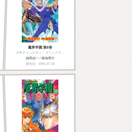
魔界学園 第8巻
少年チャンピオン・コミックス…
細馬信一 / 菊地秀行
発売日：1991.07.18