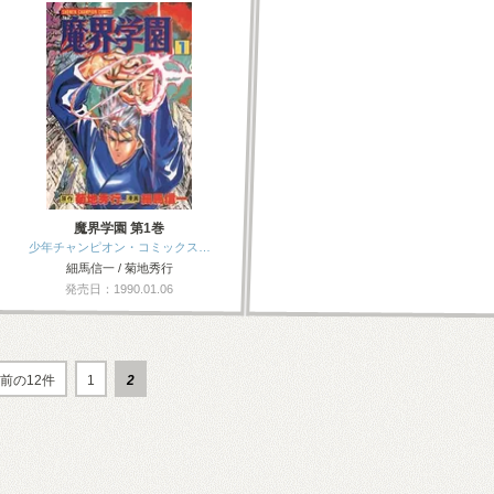
魔界学園 第1巻
少年チャンピオン・コミックス…
細馬信一 / 菊地秀行
発売日：1990.01.06
前の12件
1
2