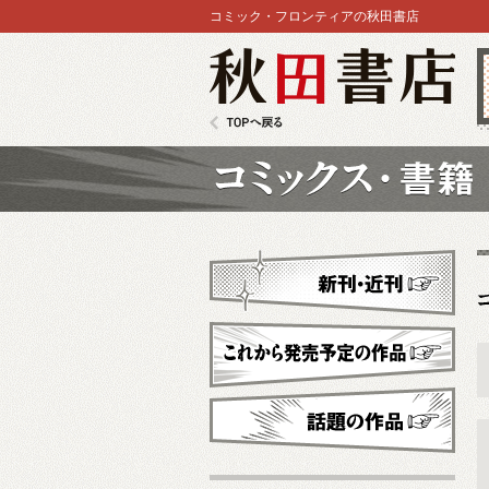
コミック・フロンティアの秋田書店
秋田書店
TOPへ戻る
コミックス
新刊・近刊
これから発売予定
話題の作品