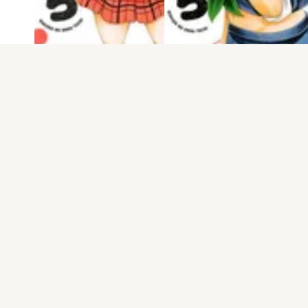
電子版
試し読み
電子版
試し読み
六道の悪女たち 第…
六道の悪女たち 第…
中村勇志
中村勇志
発売日：2017.02.08
発売日：2016.11.08
もっと見る