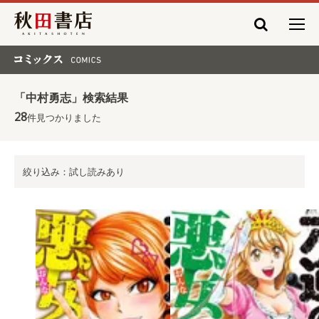
秋田書店
コミックス COMICS
「中村勇志」検索結果
28
件見つかりました
絞り込み：試し読みあり