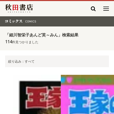
秋田書店
コミックス COMICS
「細川智栄子あんど芙～みん」検索結果
114
件見つかりました
絞り込み：すべて