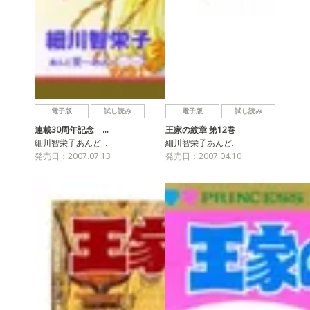
電子版
試し読み
電子版
試し読み
連載30周年記念 …
王家の紋章 第12巻
細川智栄子あんど…
細川智栄子あんど…
発売日：2007.07.13
発売日：2007.04.10