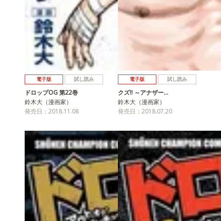
電子版
試し読み
電子版
試し読み
ドロップOG 第22巻
クズ!! ～アナザー…
鈴木大（漫画家）
鈴木大（漫画家）
発売日：2018.11.08
発売日：2018.07.20