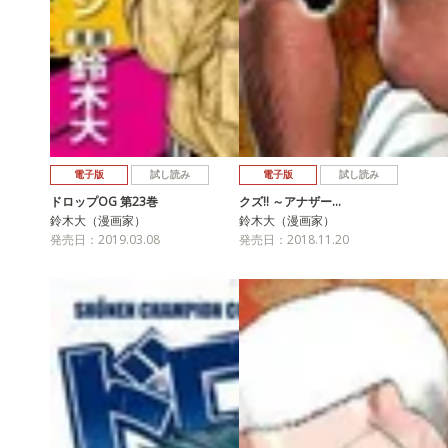
電子版
試し読み
電子版
試し読み
ドロップOG 第23巻
クズ!! ～アナザー…
鈴木大（漫画家）
鈴木大（漫画家）
発売日：2019.03.08
発売日：2018.11.20