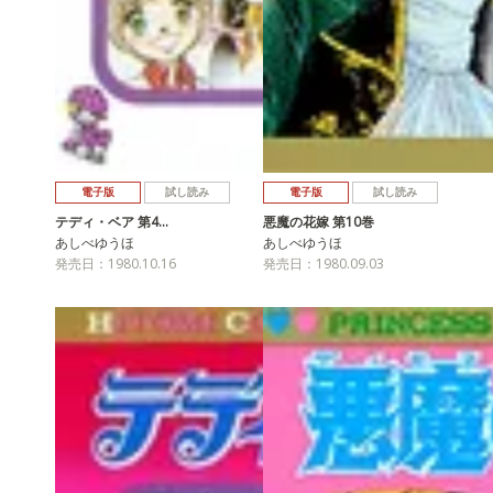
電子版
試し読み
電子版
試し読み
テディ・ベア 第4…
悪魔の花嫁 第10巻
あしべゆうほ
あしべゆうほ
発売日：1980.10.16
発売日：1980.09.03