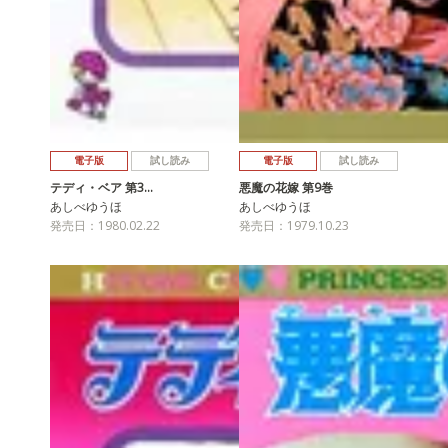
電子版
試し読み
電子版
試し読み
テディ・ベア 第3…
悪魔の花嫁 第9巻
あしべゆうほ
あしべゆうほ
発売日：1980.02.22
発売日：1979.10.23