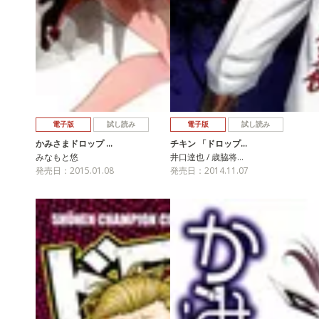
電子版
試し読み
電子版
試し読み
かみさまドロップ …
チキン 「ドロップ…
みなもと悠
井口達也 / 歳脇将…
発売日：2015.01.08
発売日：2014.11.07