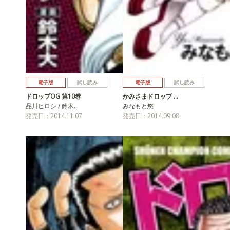
電子版
試し読み
電子版
試し読み
ドロップOG 第10巻
かみさまドロップ …
品川ヒロシ / 鈴木…
みなもと悠
発売日：2014.11.07
発売日：2014.09.08