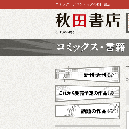
コミック・フロンティアの秋田書店
秋田書店
TOPへ戻る
コミックス
新刊・近刊
これから発売予定
話題の作品