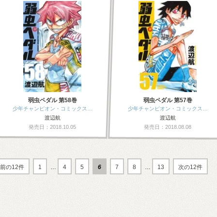
弱虫ペダル 第58巻
弱虫ペダル 第57巻
少年チャンピオン・コミックス…
少年チャンピオン・コミックス…
渡辺航
渡辺航
発売日：2018.10.05
発売日：2018.08.08
前の12件
1
…
4
5
6
7
8
…
13
次の12件