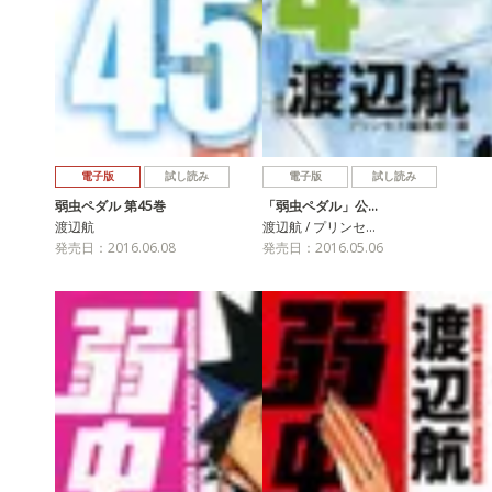
電子版
試し読み
電子版
試し読み
弱虫ペダル 第45巻
「弱虫ペダル」公…
渡辺航
渡辺航 / プリンセ…
発売日：2016.06.08
発売日：2016.05.06