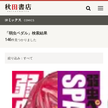
秋田書店
コミックス COMICS
「弱虫ペダル」検索結果
146
件見つかりました
絞り込み：すべて