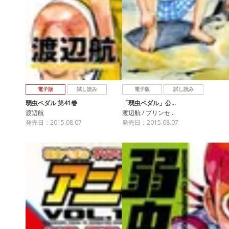
電子版
試し読み
電子版
試し読み
弱虫ペダル 第41巻
「弱虫ペダル」公…
渡辺航
渡辺航 / プリンセ…
発売日：2015.08.07
発売日：2015.08.07