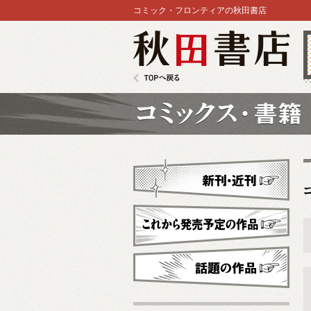
コミック・フロンティアの秋田書店
秋田書店
TOPへ戻る
コミックス
新刊・近刊
これから発売予定
話題の作品