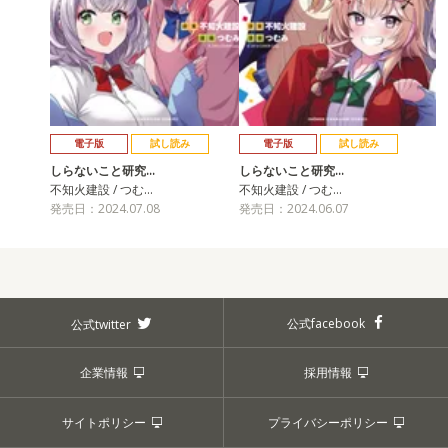
電子版
試し読み
電子版
試し読み
しらないこと研究…
しらないこと研究…
不知火建設 / つむ…
不知火建設 / つむ…
発売日：2024.07.08
発売日：2024.06.07
公式facebook
公式twitter
企業情報
採用情報
サイトポリシー
プライバシーポリシー