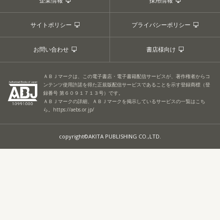
企業情報
採用情報
サイトポリシー
プライバシーポリシー
お問い合わせ
書店様向け
ＡＢＪマークは、この電子書店・電子書籍配信サービスが、著作権者からコ
ンテンツ使用許諾を得た正規版配信サービスであることを示す登録商標（登
録番号 第６０９１７１３号）です。
ＡＢＪマークの詳細、ＡＢＪマークを掲示しているサービスの一覧はこち
ら。
https://aebs.or.jp/
copyright©AKITA PUBLISHING CO.,LTD.