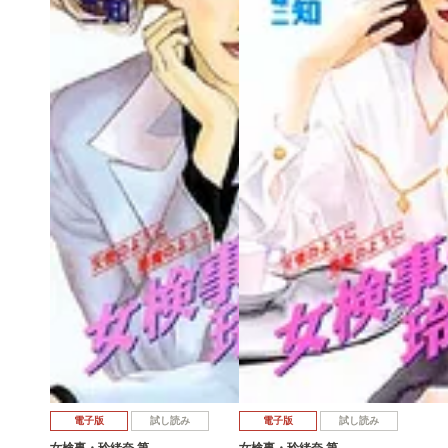
電子版
試し読み
電子版
試し読み
女検事・玲緒奈 第…
女検事・玲緒奈 第…