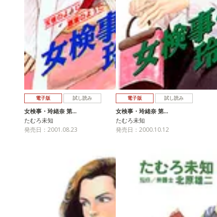
電子版
試し読み
電子版
試し読み
女検事・玲緒奈 第…
女検事・玲緒奈 第…
たむろ未知
たむろ未知
発売日：2001.08.23
発売日：2000.10.12