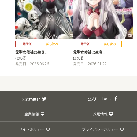
電子版
試し読み
電子版
試し読み
元聖女候補は生臭…
元聖女候補は生臭…
ほの香
ほの香
発売日：2026.06.26
発売日：2026.01.27
公式facebook
公式twitter
企業情報
採用情報
サイトポリシー
プライバシーポリシー