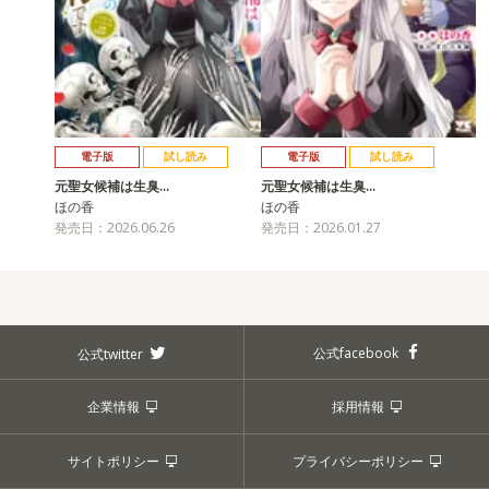
電子版
試し読み
電子版
試し読み
元聖女候補は生臭…
元聖女候補は生臭…
ほの香
ほの香
発売日：2026.06.26
発売日：2026.01.27
公式facebook
公式twitter
企業情報
採用情報
サイトポリシー
プライバシーポリシー