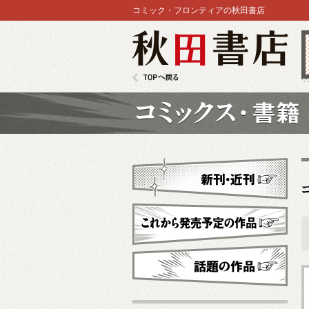
コミック・フロンティアの秋田書店
秋田書店
TOPへ戻る
コミックス
新刊・近刊
これから発売予定
話題の作品