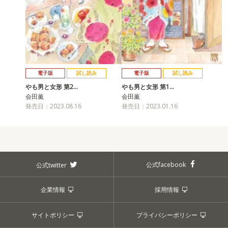
電子版
試し読み
電子版
試し読み
やも男と女形 第2…
やも男と女形 第1…
会田薫
会田薫
発売日：2023.08.16
発売日：2023.01.16
公式facebook
公式twitter
企業情報
採用情報
サイトポリシー
プライバシーポリシー