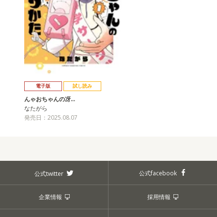
電子版
試し読み
んゃおちゃんの冴…
なたがら
発売日：2025.08.07
公式facebook
公式twitter
企業情報
採用情報