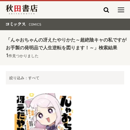
秋田書店
コミックス COMICS
「んゃおちゃんの冴えたやりかた～超絶陰キャの私ですが
お手製の発明品で人生逆転を図ります！～」検索結果
1
件見つかりました
絞り込み：すべて