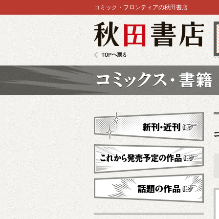
コミック・フロンティアの秋田書店
秋田書店
TOPへ戻る
コミックス
新刊・近刊
これから発売予定
話題の作品