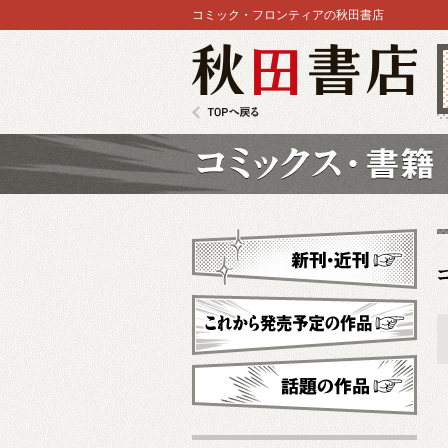
コミック・フロンティアの秋田書店
秋田書店
TOPへ戻る
コミックス
新刊・近刊
これから発売予定
話題の作品