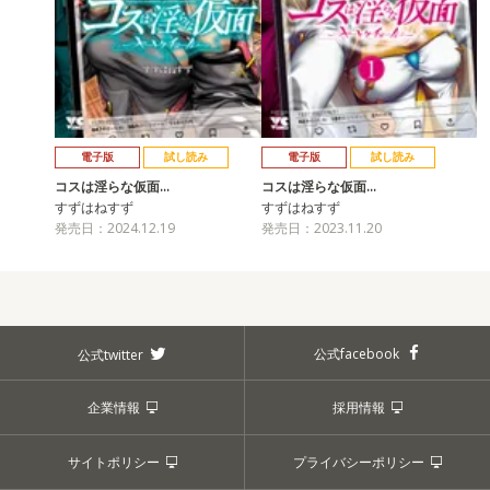
電子版
試し読み
電子版
試し読み
コスは淫らな仮面…
コスは淫らな仮面…
すずはねすず
すずはねすず
発売日：2024.12.19
発売日：2023.11.20
公式facebook
公式twitter
企業情報
採用情報
サイトポリシー
プライバシーポリシー