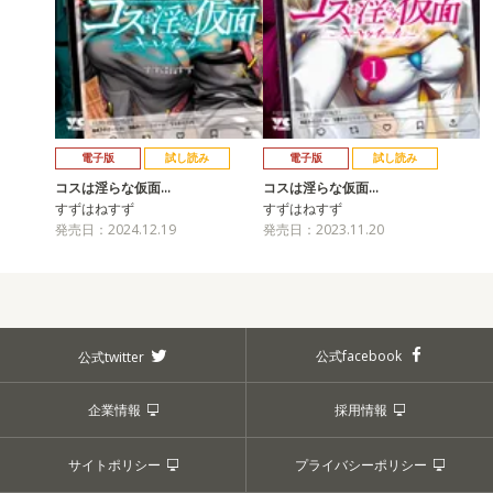
電子版
試し読み
電子版
試し読み
コスは淫らな仮面…
コスは淫らな仮面…
すずはねすず
すずはねすず
発売日：2024.12.19
発売日：2023.11.20
公式facebook
公式twitter
企業情報
採用情報
サイトポリシー
プライバシーポリシー