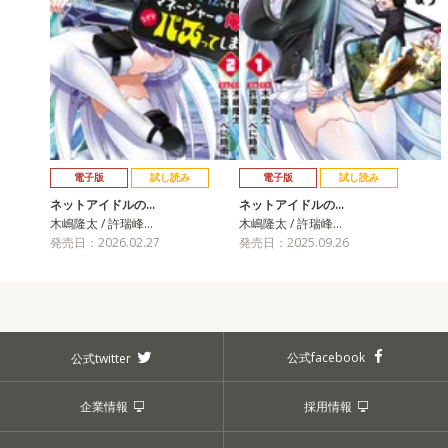
電子版
試し読み
電子版
試し読み
ネットアイドルの…
ネットアイドルの…
木嶋隆太 / 許瑞峰…
木嶋隆太 / 許瑞峰…
発売日：2026.02.27
発売日：2025.09.26
公式facebook
公式twitter
企業情報
採用情報