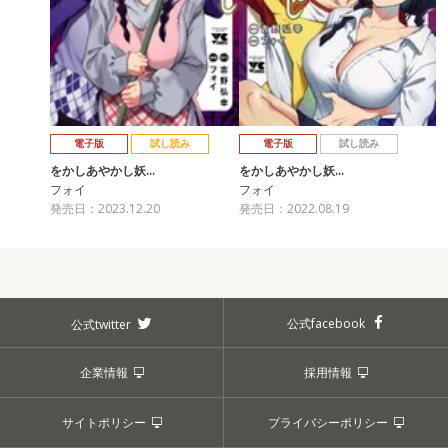
電子版
試し読み
電子版
試し読み
をかしあやかし妖…
をかしあやかし妖…
フォイ
フォイ
発売日：2023.12.20
発売日：2022.08.19
公式facebook
公式twitter
企業情報
採用情報
サイトポリシー
プライバシーポリシー