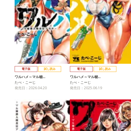
電子版
試し読み
電子版
試し読み
ワルハメ～マル秘…
ワルハメ～マル秘…
たべ・こーじ
たべ・こーじ
発売日：2026.04.20
発売日：2025.06.19