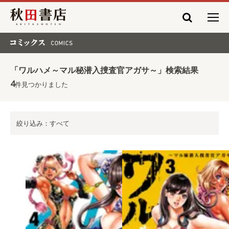
秋田書店
コミックス COMICS
「ワルハメ～マル秘潜入捜査官アガサ～」検索結果
4
件見つかりました
絞り込み：すべて