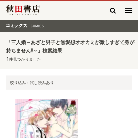
秋田書店
コミックス COMICS
「三人婚～あざと男子と無愛想オオカミが激しすぎて身が
持ちません!!～」検索結果
1
件見つかりました
絞り込み：試し読みあり