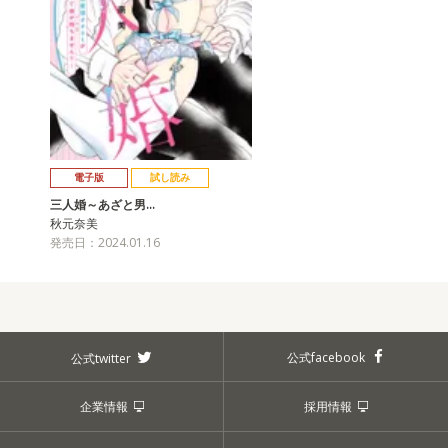
電子版
試し読み
三人婚～あざと男…
秋元奈美
発売日：2024.01.16
公式facebook
公式twitter
企業情報
採用情報