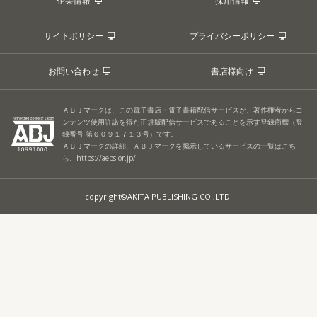
企業情報
採用情報
サイトポリシー
プライバシーポリシー
お問い合わせ
書店様向け
ＡＢＪマークは、この電子書店・電子書籍配信サービスが、著作権者からコ
ンテンツ使用許諾を得た正規版配信サービスであることを示す登録商標（登
録番号 第６０９１７１３号）です。
ＡＢＪマークの詳細、ＡＢＪマークを掲示しているサービスの一覧はこち
ら。
https://aebs.or.jp/
copyright©AKITA PUBLISHING CO.,LTD.