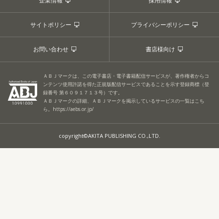
企業情報
採用情報
サイトポリシー
プライバシーポリシー
お問い合わせ
書店様向け
ＡＢＪマークは、この電子書店・電子書籍配信サービスが、著作権者からコ
ンテンツ使用許諾を得た正規版配信サービスであることを示す登録商標（登
録番号 第６０９１７１３号）です。
ＡＢＪマークの詳細、ＡＢＪマークを掲示しているサービスの一覧はこち
ら。
https://aebs.or.jp/
copyright©AKITA PUBLISHING CO.,LTD.