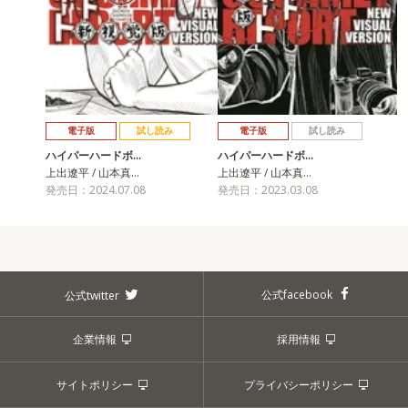
電子版
試し読み
電子版
試し読み
ハイパーハードボ…
ハイパーハードボ…
上出遼平 / 山本真…
上出遼平 / 山本真…
発売日：2024.07.08
発売日：2023.03.08
公式facebook
公式twitter
企業情報
採用情報
サイトポリシー
プライバシーポリシー