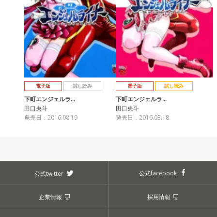
電子版
試し読み
電子版
試し読み
下町エンジェルラ…
下町エンジェルラ…
田口央斗
田口央斗
発売日：2016.08.19
発売日：2016.03.18
公式facebook
公式twitter
企業情報
採用情報