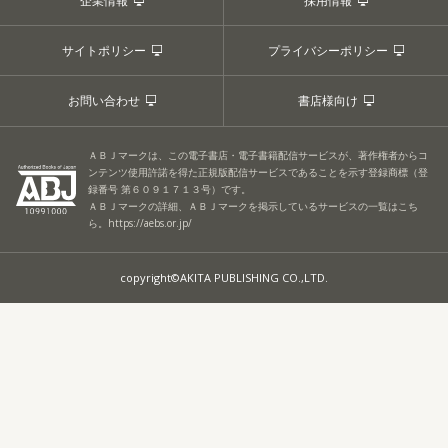
企業情報
採用情報
サイトポリシー
プライバシーポリシー
お問い合わせ
書店様向け
ＡＢＪマークは、この電子書店・電子書籍配信サービスが、著作権者からコ
ンテンツ使用許諾を得た正規版配信サービスであることを示す登録商標（登
録番号 第６０９１７１３号）です。
ＡＢＪマークの詳細、ＡＢＪマークを掲示しているサービスの一覧はこち
ら。
https://aebs.or.jp/
copyright©AKITA PUBLISHING CO.,LTD.