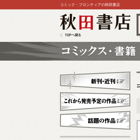
コミック・フロンティアの秋田書店
秋田書店
TOPへ戻る
コミックス
新刊・近刊
これから発売予定
話題の作品