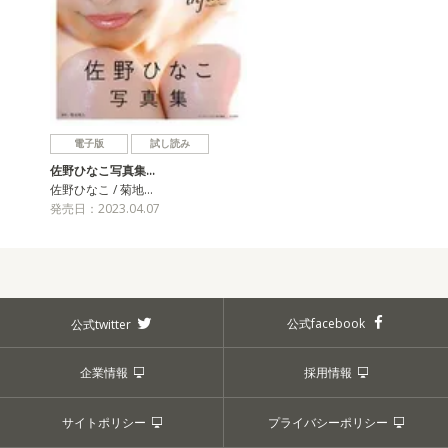
電子版
試し読み
佐野ひなこ写真集…
佐野ひなこ / 菊地…
発売日：2023.04.07
公式facebook
公式twitter
企業情報
採用情報
サイトポリシー
プライバシーポリシー