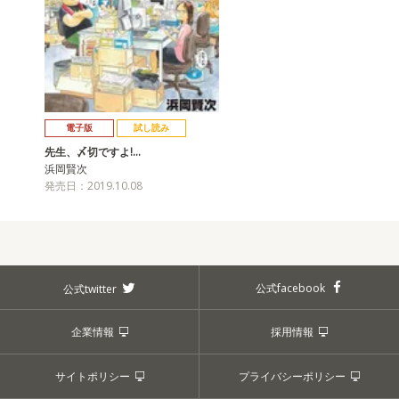
電子版
試し読み
先生、〆切ですよ!…
浜岡賢次
発売日：2019.10.08
公式facebook
公式twitter
企業情報
採用情報
サイトポリシー
プライバシーポリシー