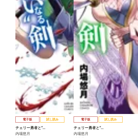
電子版
試し読み
電子版
試し読み
チェリー勇者と“…
チェリー勇者と“…
内場悠月
内場悠月