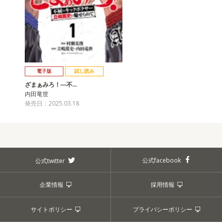
電子版
試し読み
ざまぁみろ！―不…
内田竜世
発売日：2025.03.18
公式facebook
公式twitter
企業情報
採用情報
サイトポリシー
プライバシーポリシー