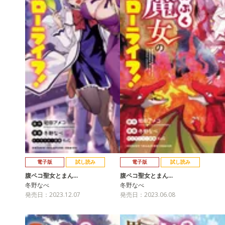
電子版
試し読み
電子版
試し読み
腹ペコ聖女とまん…
腹ペコ聖女とまん…
冬野なべ
冬野なべ
発売日：2023.12.07
発売日：2023.06.08