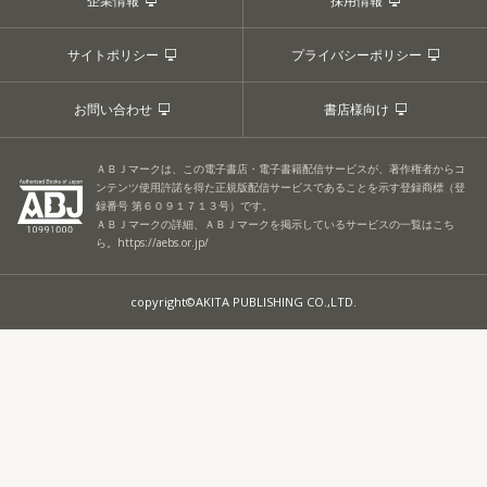
企業情報
採用情報
サイトポリシー
プライバシーポリシー
お問い合わせ
書店様向け
ＡＢＪマークは、この電子書店・電子書籍配信サービスが、著作権者からコ
ンテンツ使用許諾を得た正規版配信サービスであることを示す登録商標（登
録番号 第６０９１７１３号）です。
ＡＢＪマークの詳細、ＡＢＪマークを掲示しているサービスの一覧はこち
ら。
https://aebs.or.jp/
copyright©AKITA PUBLISHING CO.,LTD.