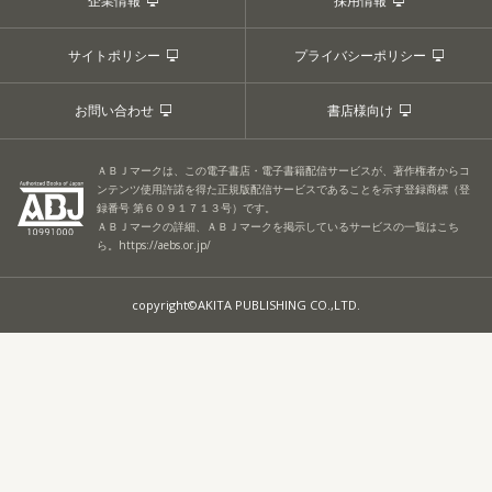
企業情報
採用情報
サイトポリシー
プライバシーポリシー
お問い合わせ
書店様向け
ＡＢＪマークは、この電子書店・電子書籍配信サービスが、著作権者からコ
ンテンツ使用許諾を得た正規版配信サービスであることを示す登録商標（登
録番号 第６０９１７１３号）です。
ＡＢＪマークの詳細、ＡＢＪマークを掲示しているサービスの一覧はこち
ら。
https://aebs.or.jp/
copyright©AKITA PUBLISHING CO.,LTD.