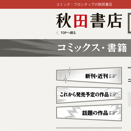
コミック・フロンティアの秋田書店
秋田書店
TOPへ戻る
コミックス
新刊・近刊
これから発売予定
話題の作品